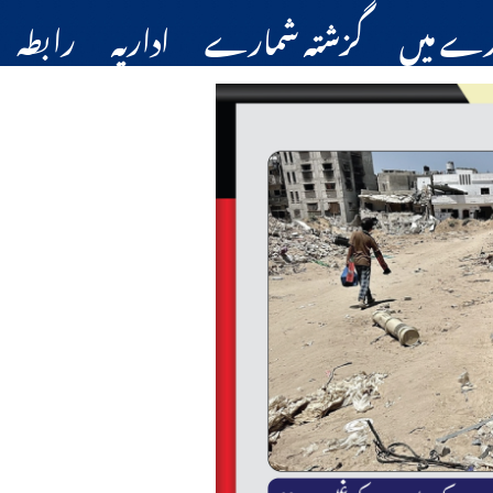
رے میں
گزشتہ شمارے
اداریہ
رابطہ